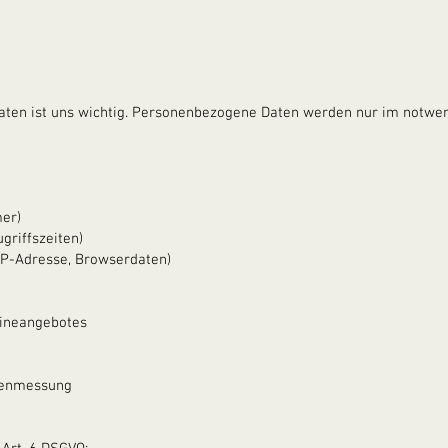
aten ist uns wichtig. Personenbezogene Daten werden nur im notwe
mer)
griffszeiten)
IP-Adresse, Browserdaten)
lineangebotes
itenmessung