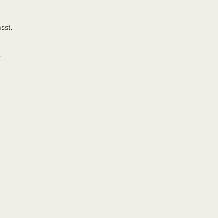
sst.
.