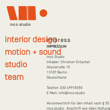
inco.studio
interior design
impress
IMPRESSUM
motion + sound
Inco Studio
Inhaber: Christian Gröschel
studio
Heynstraße 15
13187 Berlin
team
Deutschland
Telefon: 030 49918355
E-Mail:
info@inco.studio
Verantwortlich für den Inhalt nach § 55
inco.studio , Anschrift wie oben Haftung